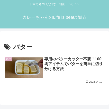
日常で見つけた知恵・知識 いろいろ
カレーちゃんのLife is beautiful☆
バター
専用のバターカッター不要！100
料理
均アイテムでバターを簡単に切り
分ける方法
2023.04.10