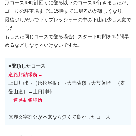
形コースを時計回りに登る以下のコースを行きましたが、
ゴールの駐車場までに15時までに戻るのが難しくなり、
最後少し急いで下りプレッシャーの中の下山は少し大変で
した。
もしまた同じコースで登る場合はスタート時間を1時間早
めるなどしなきゃいけないですね。
■
登頂したコース
道路封鎖場所→
上日川峠→（唐松尾根）→大菩薩嶺→大菩薩峠→（表
登山道）→上日川峠
→道路封鎖場所
※赤文字部分が本来なら無くて良かったコース