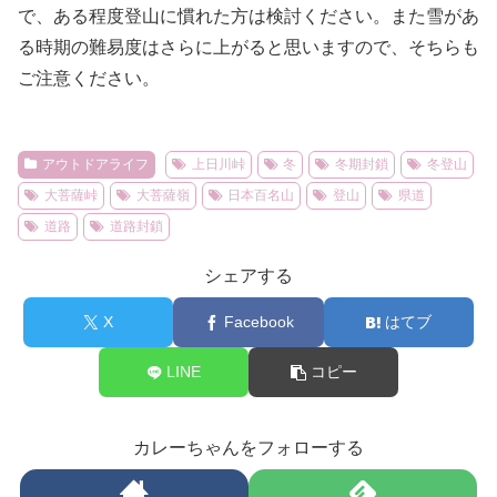
で、ある程度登山に慣れた方は検討ください。また雪があ
る時期の難易度はさらに上がると思いますので、そちらも
ご注意ください。
アウトドアライフ
上日川峠
冬
冬期封鎖
冬登山
大菩薩峠
大菩薩嶺
日本百名山
登山
県道
道路
道路封鎖
シェアする
X
Facebook
はてブ
LINE
コピー
カレーちゃんをフォローする