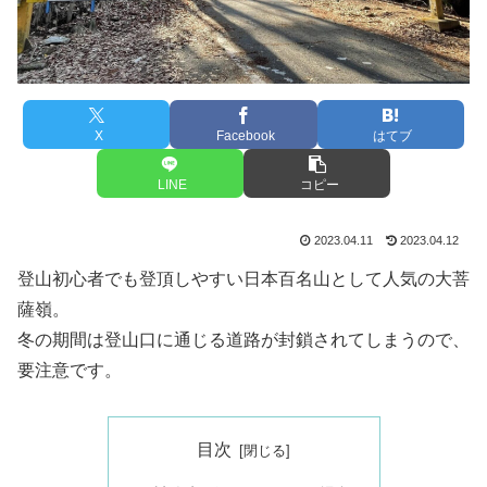
X
Facebook
はてブ
LINE
コピー
2023.04.11
2023.04.12
登山初心者でも登頂しやすい日本百名山として人気の大菩
薩嶺。
冬の期間は登山口に通じる道路が封鎖されてしまうので、
要注意です。
目次