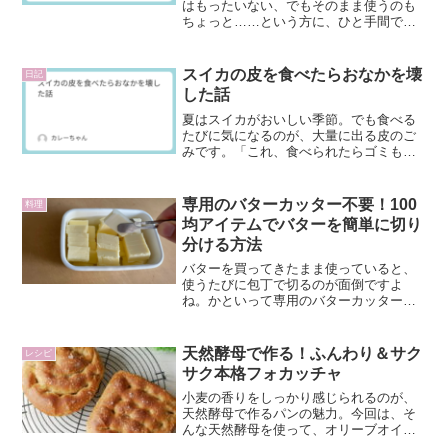
はもったいない、でもそのまま使うのも
ちょっと……という方に、ひと手間で焼
きそばを格上げする「油かす」の作り方
をご紹介します。レシピ概要⏱ 調理時間
約15〜20分（油かす作り）＋焼きそば5分
スイカの皮を食べたらおなかを壊
日記
🔥 難易度★☆☆...
した話
夏はスイカがおいしい季節。でも食べる
たびに気になるのが、大量に出る皮のご
みです。「これ、食べられたらゴミも減
るしいいんじゃないか」と思ったのがは
じまりでした。少量なら、意外とおいし
かった最初は味噌汁に少量入れてみまし
専用のバターカッター不要！100
料理
た。結果、おなかは何とも...
均アイテムでバターを簡単に切り
分ける方法
バターを買ってきたまま使っていると、
使うたびに包丁で切るのが面倒ですよ
ね。かといって専用のバターカッターを
買うほどでもない…。そこで今回は、100
均で手に入るエッグカッターを活用し
て、簡単にバターを小分けする方法をご
天然酵母で作る！ふんわり＆サク
レシピ
紹介します！おうちカット...
サク本格フォカッチャ
小麦の香りをしっかり感じられるのが、
天然酵母で作るパンの魅力。今回は、そ
んな天然酵母を使って、オリーブオイル
の芳醇な香りとともに楽しむ、表面はサ