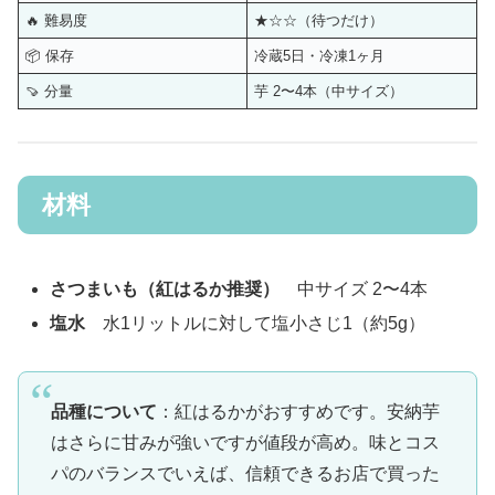
🔥 難易度
★☆☆（待つだけ）
📦 保存
冷蔵5日・冷凍1ヶ月
🍠 分量
芋 2〜4本（中サイズ）
材料
さつまいも（紅はるか推奨）
中サイズ 2〜4本
塩水
水1リットルに対して塩小さじ1（約5g）
品種について
：紅はるかがおすすめです。安納芋
はさらに甘みが強いですが値段が高め。味とコス
パのバランスでいえば、信頼できるお店で買った