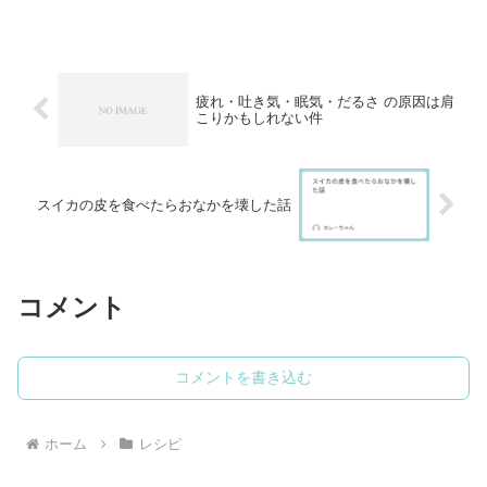
クサク・中はふんわりとしたフォカッチ
ャを作ってみませんか？シンプルな材料
で作れるのに、噛むほどに...
疲れ・吐き気・眠気・だるさ の原因は肩
こりかもしれない件
スイカの皮を食べたらおなかを壊した話
コメント
コメントを書き込む
ホーム
レシピ