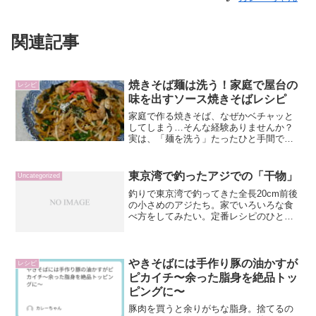
関連記事
焼きそば麺は洗う！家庭で屋台の
レシピ
味を出すソース焼きそばレシピ
家庭で作る焼きそば、なぜかベチャッと
してしまう…そんな経験ありませんか？
実は、「麺を洗う」たったひと手間で、
屋台のようなパリッと香ばしい焼きそば
に大変身します！今回は、家庭でも簡単
にできる“プロっぽい”焼きそばの作り方を
東京湾で釣ったアジでの「干物」
Uncategorized
紹介します。家庭で作...
釣りで東京湾で釣ってきた全長20cm前後
の小さめのアジたち。家でいろいろな食
べ方をしてみたい。定番レシピのひとつ
の干物おいしく作れるようにやった方
法、結果を記録する。今日やったやり方
(2026-2）１０％の塩水に45分つける10%
の塩水の計...
やきそばには手作り豚の油かすが
レシピ
ピカイチ〜余った脂身を絶品トッ
ピングに〜
豚肉を買うと余りがちな脂身。捨てるの